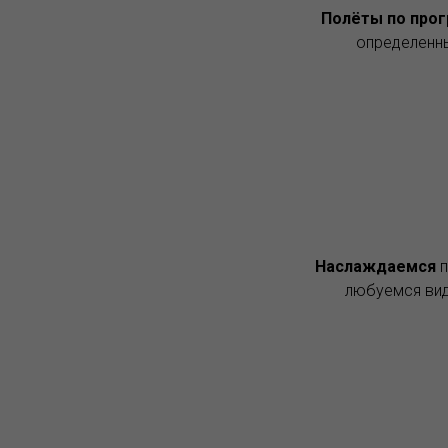
Полёты по про
определенны
Наслаждаемся
любуемся вид