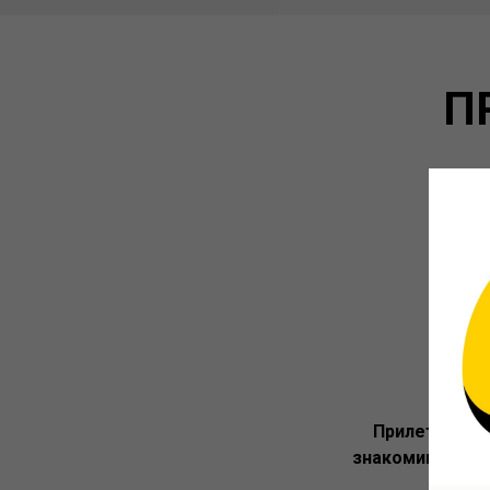
П
1й
Прилетаем
, 
знакомимся
сам