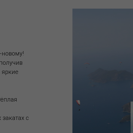
о-новому!
 получив
 яркие
тёплая
 закатах с