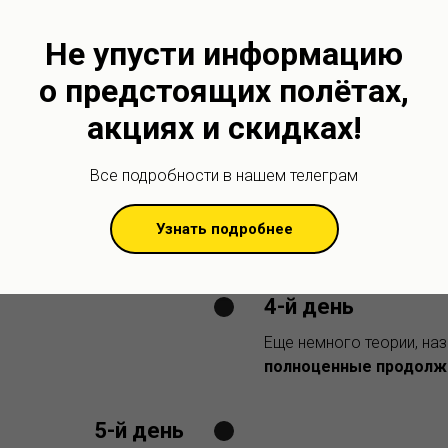
2-й день
Не упусти информацию
Теоретическая часть,
на
о предстоящих полётах,
подготовка,
вечерний б
вылетов
акциях и скидках!
Все подробности в нашем телеграм
3-й день
ная подготовка,
первые
Узнать подробнее
ые
полёты на параплане
4-й день
Еще немного теории, на
полноценные продолж
5-й день