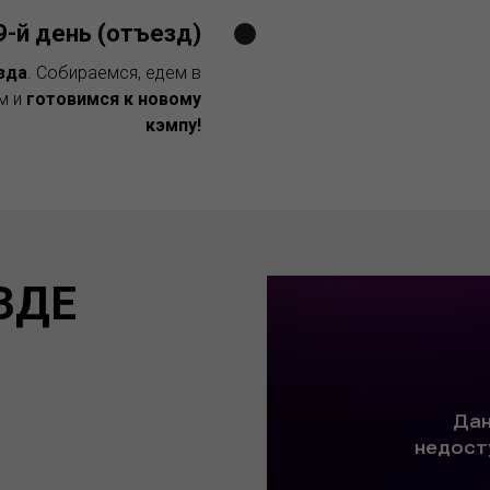
9-й день (отъезд)
зда
. Собираемся, едем в
м и
готовимся к новому
кэмпу!
ЗДЕ