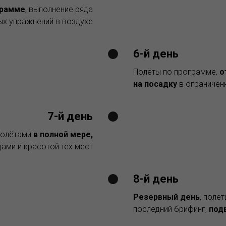
грамме
,
выполнение ряда
х упражнений в воздухе
6-й день
Полёты по программе,
о
на посадку
в ограничен
7-й день
полётами
в полной мере,
ами и красотой тех мест
8-й день
Резервный день
, полё
последний брифинг,
под