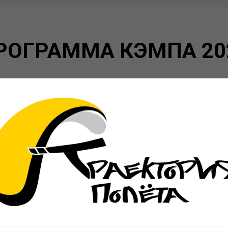
РОГРАММА КЭМПА 20
Подбираем лучшие билеты на даты:
с 19-го сентября по 4-е октября
 день (прибытие)
добираемся до Олюдениз,
и и
с парапланеризмом