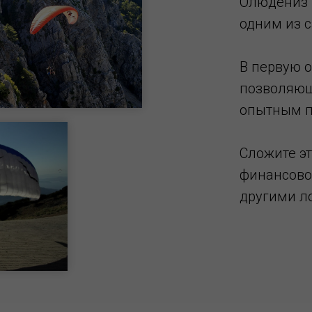
Олюдениз -
одним из 
В первую о
позволяющ
опытным п
Сложите эт
финансово
другими л