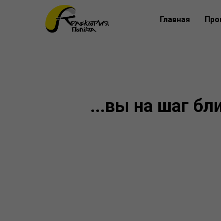
Главная
Про
...вы на шаг бл