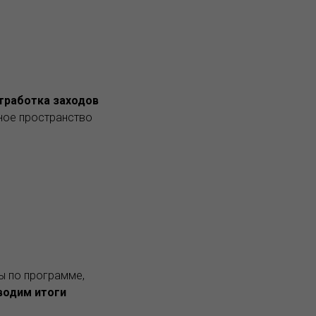
тработка заходов
ное пространство
ты по программе,
водим итоги