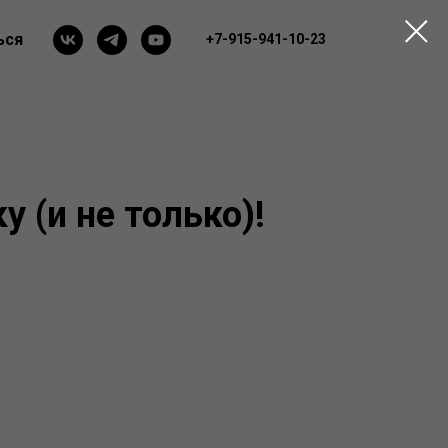
ься
+7-915-941-10-23
у (и не только)!