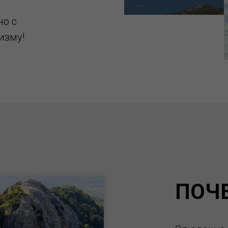
но с
изму!
ПОЧ